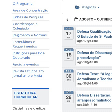
O Programa
Categorias
Área de Concentração
Linhas de Pesquisa
AGOSTO – OUTUBRO
Coordenação e
Colegiado
AGO
Defesa Qualificaçã
17
Regimento e Normas
O Estado de S. Paul
qui
ago 17@14:00
Formulários e
Requerimentos
AGO
Defesa de Dissertaçã
18
Instruções para Pós-
precarização”
Doutorado
sex
ago 18@10:00
Apoio a eventos
Revista Estudos em
AGO
Defesa Tese: “A legi
30
Jornalismo e Mídia
Jornalismo e Teoria
qua
ago 30@14:00
SET
ESTRUTURA
Defesa Dissertação
28
CURRICULAR
arranjos jornalístic
qui
set 28@14:30
Disciplinas e créditos