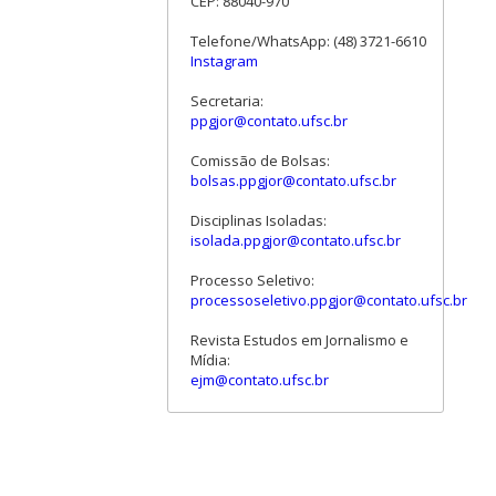
CEP: 88040-970
Telefone/WhatsApp: (48) 3721-6610
Instagram
Secretaria:
ppgjor@contato.ufsc.br
Comissão de Bolsas:
bolsas.ppgjor@contato.ufsc.br
Disciplinas Isoladas:
isolada.ppgjor@contato.ufsc.br
Processo Seletivo:
processoseletivo.ppgjor@contato.ufsc.br
Revista Estudos em Jornalismo e
Mídia:
ejm@contato.ufsc.br