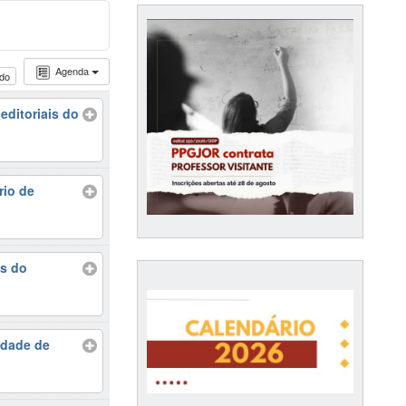
Agenda
udo
ditoriais do
rio de
as do
idade de