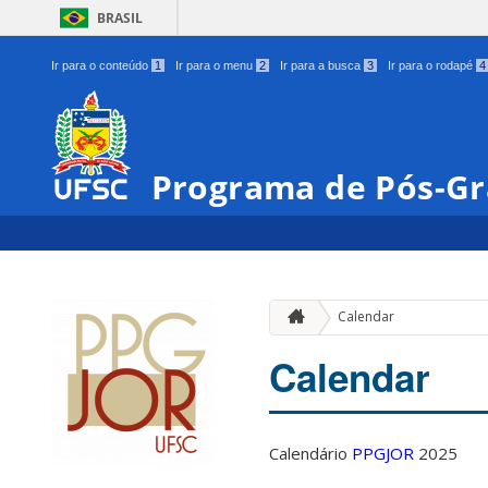
BRASIL
Ir para o conteúdo
1
Ir para o menu
2
Ir para a busca
3
Ir para o rodapé
4
Programa de Pós-Gr
Calendar
Calendar
Calendário
PPGJOR
2025