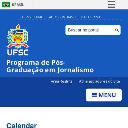
BRASIL
Simplifique!
ACESSIBILIDADE
ALTO CONTRASTE
MAPA DO SITE
Comunica BR
Participe
Acesso à informação
Legislação
Programa de Pós-
Canais
Graduação em Jornalismo
Área Restrita
Administradores do Site
MENU
Calendar