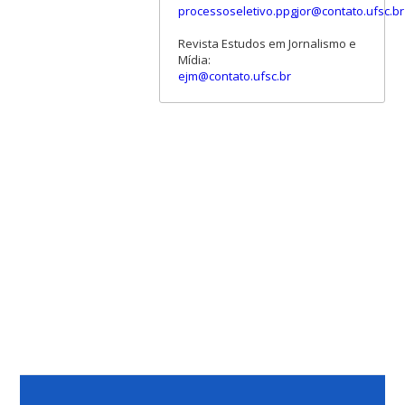
processoseletivo.ppgjor@contato.ufsc.br
Revista Estudos em Jornalismo e
Mídia:
ejm@contato.ufsc.br