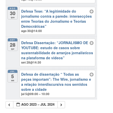
AGO
Defesa Tese: “A legitimidade do
30
jornalismo contra a parede: intersecções
qua
entre Teorias do Jornalismo e Teorias
Democráticas”
ago 30@14:00
SET
Defesa Dissertação: “JORNALISMO DE
28
YOUTUBE: estudo de casos sobre
qui
sustentabilidade de arranjos jornalísticos
na plataforma de vídeos”
set 28@14:30
JUL
Defesa de dissertação “ Todas as
5
peças importam”: The Wire, jornalismo e
sex
a relação interdiscursiva nos sentidos
sobre a cidade
jul 5@09:00 – 10:00
AGO 2023 – JUL 2024