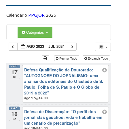
Calendário
PPGJOR
2025
Categorias
AGO 2023 – JUL 2024
Fechar Tudo
Expandir Tudo
AGO
Defesa Qualificação de Doutorado:
17
“AUTOGNOSE DO JORNALISMO: uma
qui
análise dos editoriais do O Estado de S.
Paulo, Folha de S. Paulo e O Globo de
2019 a 2022”
ago 17@14:00
AGO
Defesa de Dissertação: “O perfil dos
18
jornalistas gaúchos: vida e trabalho em
sex
um cenário de precarização”
ago 18@10:00