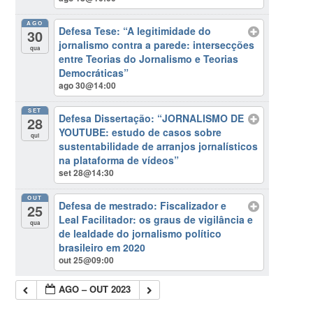
AGO
Defesa Tese: “A legitimidade do
30
jornalismo contra a parede: intersecções
qua
entre Teorias do Jornalismo e Teorias
Democráticas”
ago 30@14:00
SET
Defesa Dissertação: “JORNALISMO DE
28
YOUTUBE: estudo de casos sobre
qui
sustentabilidade de arranjos jornalísticos
na plataforma de vídeos”
set 28@14:30
OUT
Defesa de mestrado: Fiscalizador e
25
Leal Facilitador: os graus de vigilância e
qua
de lealdade do jornalismo político
brasileiro em 2020
out 25@09:00
AGO – OUT 2023