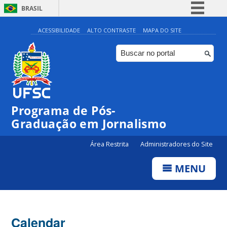
BRASIL
Simplifique!
ACESSIBILIDADE
ALTO CONTRASTE
MAPA DO SITE
Comunica BR
Participe
Acesso à informação
Legislação
Programa de Pós-
Canais
Graduação em Jornalismo
Área Restrita
Administradores do Site
MENU
Calendar