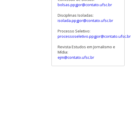
bolsas.ppgjor@contato.ufsc.br
Disciplinas Isoladas:
isolada.ppgjor@contato.ufsc.br
Processo Seletivo:
processoseletivo.ppgjor@contato.ufsc.br
Revista Estudos em Jornalismo e
Mídia:
ejm@contato.ufsc.br