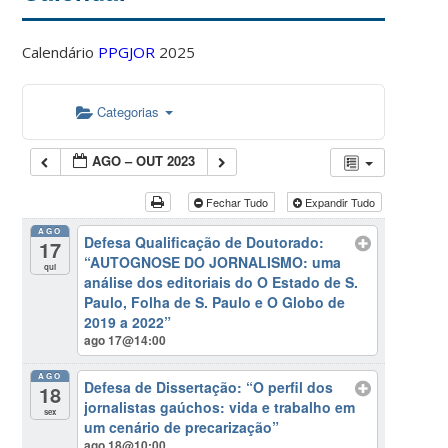
Calendário
PPGJOR
2025
Categorias
AGO – OUT 2023
Fechar Tudo
Expandir Tudo
AGO
Defesa Qualificação de Doutorado:
17
“AUTOGNOSE DO JORNALISMO: uma
qui
análise dos editoriais do O Estado de S.
Paulo, Folha de S. Paulo e O Globo de
2019 a 2022”
ago 17@14:00
AGO
Defesa de Dissertação: “O perfil dos
18
jornalistas gaúchos: vida e trabalho em
sex
um cenário de precarização”
ago 18@10:00