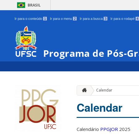
BRASIL
Ir para o conteúdo
1
Ir para o menu
2
Ir para a busca
3
Ir para o rodapé
4
Programa de Pós-Gr
Calendar
Calendar
Calendário
PPGJOR
2025