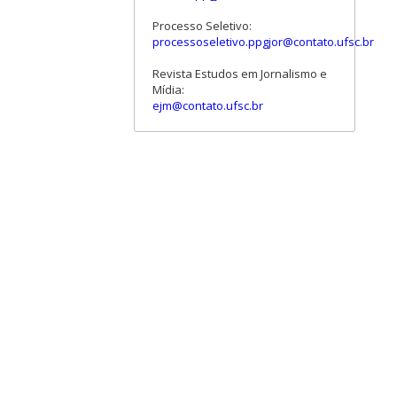
Processo Seletivo:
processoseletivo.ppgjor@contato.ufsc.br
Revista Estudos em Jornalismo e
Mídia:
ejm@contato.ufsc.br