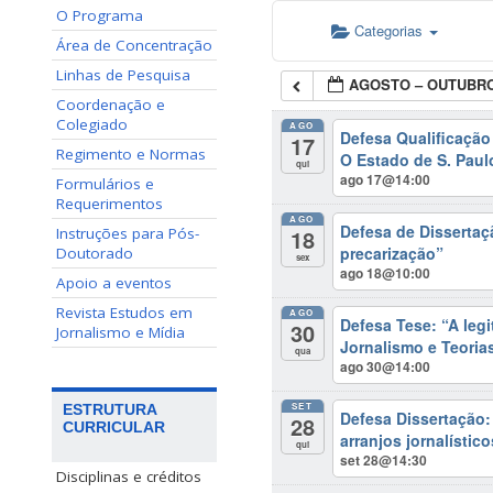
O Programa
Categorias
Área de Concentração
Linhas de Pesquisa
AGOSTO – OUTUBRO
Coordenação e
Colegiado
AGO
Defesa Qualificaçã
17
Regimento e Normas
O Estado de S. Paul
qui
ago 17@14:00
Formulários e
Requerimentos
AGO
Defesa de Dissertaçã
18
Instruções para Pós-
precarização”
Doutorado
sex
ago 18@10:00
Apoio a eventos
Revista Estudos em
AGO
Defesa Tese: “A legi
30
Jornalismo e Mídia
Jornalismo e Teoria
qua
ago 30@14:00
SET
ESTRUTURA
Defesa Dissertação
28
CURRICULAR
arranjos jornalístic
qui
set 28@14:30
Disciplinas e créditos