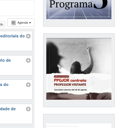
Agenda
udo
ditoriais do
rio de
as do
idade de