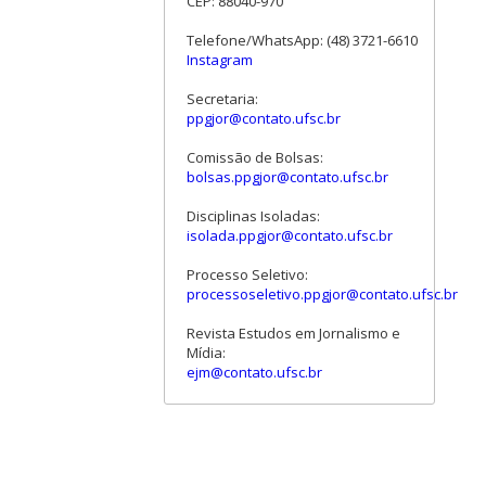
CEP: 88040-970
Telefone/WhatsApp: (48) 3721-6610
Instagram
Secretaria:
ppgjor@contato.ufsc.br
Comissão de Bolsas:
bolsas.ppgjor@contato.ufsc.br
Disciplinas Isoladas:
isolada.ppgjor@contato.ufsc.br
Processo Seletivo:
processoseletivo.ppgjor@contato.ufsc.br
Revista Estudos em Jornalismo e
Mídia:
ejm@contato.ufsc.br