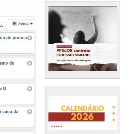
Agenda
udo
os de portais
ismo de
E O
o caso da