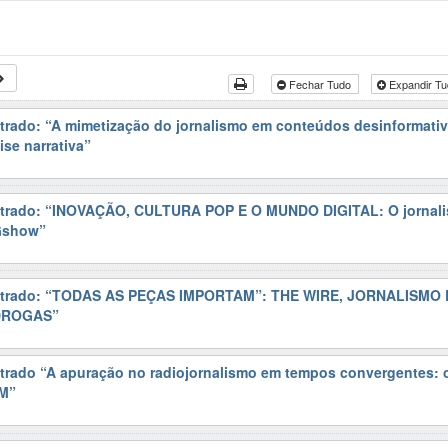
Fechar Tudo
Expandir T
trado: “A mimetização do jornalismo em conteúdos desinformativ
ise narrativa”
strado: “INOVAÇÃO, CULTURA POP E O MUNDO DIGITAL: O jornal
Gshow”
estrado: “TODAS AS PEÇAS IMPORTAM”: THE WIRE, JORNALISMO 
DROGAS”
trado “A apuração no radiojornalismo em tempos convergentes: 
FM”