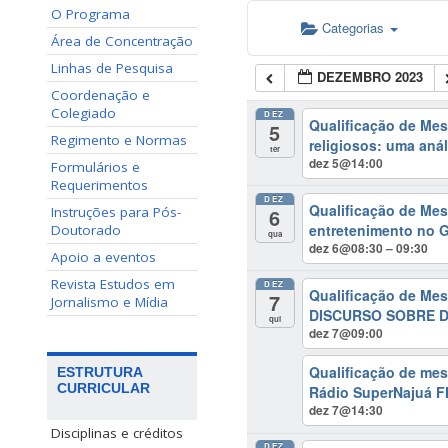
O Programa
Categorias
Área de Concentração
Linhas de Pesquisa
DEZEMBRO 2023
Coordenação e
Colegiado
DEZ
Qualificação de Mes
5
Regimento e Normas
religiosos: uma anál
ter
dez 5@14:00
Formulários e
Requerimentos
DEZ
Qualificação de Me
6
Instruções para Pós-
entretenimento no 
Doutorado
qua
dez 6@08:30 – 09:30
Apoio a eventos
Revista Estudos em
DEZ
Qualificação de M
7
Jornalismo e Mídia
DISCURSO SOBRE 
qui
dez 7@09:00
Qualificação de mes
ESTRUTURA
CURRICULAR
Rádio SuperNajuá 
dez 7@14:30
Disciplinas e créditos
DEZ