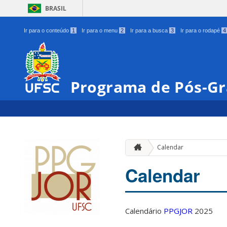
BRASIL
Ir para o conteúdo
1
Ir para o menu
2
Ir para a busca
3
Ir para o rodapé
4
Programa de Pós-Gr
Calendar
Calendar
Calendário
PPGJOR
2025