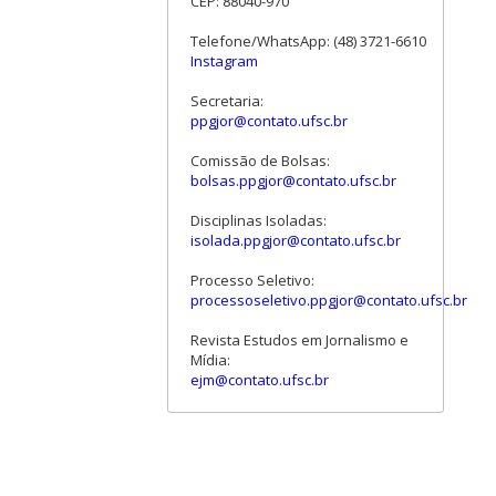
CEP: 88040-970
Telefone/WhatsApp: (48) 3721-6610
Instagram
Secretaria:
ppgjor@contato.ufsc.br
Comissão de Bolsas:
bolsas.ppgjor@contato.ufsc.br
Disciplinas Isoladas:
isolada.ppgjor@contato.ufsc.br
Processo Seletivo:
processoseletivo.ppgjor@contato.ufsc.br
Revista Estudos em Jornalismo e
Mídia:
ejm@contato.ufsc.br