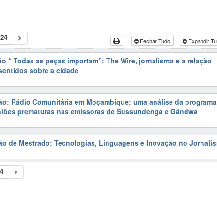
24
Fechar Tudo
Expandir T
ão “ Todas as peças importam”: The Wire, jornalismo e a relação
 sentidos sobre a cidade
ção: Rádio Comunitária em Moçambique: uma análise da program
uniões prematuras nas emissoras de Sussundenga e Gândwa
ão de Mestrado: Tecnologias, Linguagens e Inovação no Jornali
4