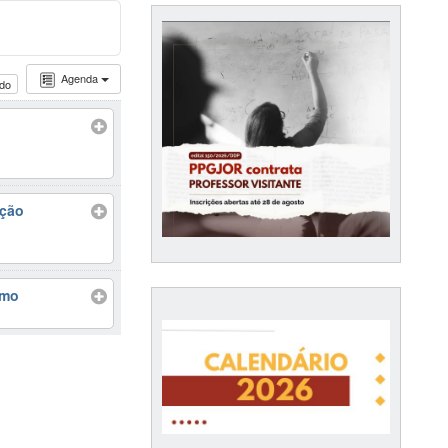
Agenda
udo
ação
smo