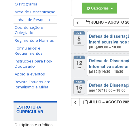
O Programa
Categorias
Área de Concentração
Linhas de Pesquisa
JULHO – AGOSTO 20
Coordenação e
Colegiado
JUL
Defesa de dissertaç
5
Regimento e Normas
interdiscursiva nos
sex
jul 5@09:00 – 10:00
Formulários e
Requerimentos
JUL
Defesa de Disserta
12
Instruções para Pós-
Informativa sobre 
Doutorado
sex
jul 12@14:30 – 18:30
Apoio a eventos
Revista Estudos em
AGO
Defesa de Dissertaç
15
Jornalismo e Mídia
ago 15@15:00 – 18:00
qui
JULHO – AGOSTO 202
ESTRUTURA
CURRICULAR
Disciplinas e créditos