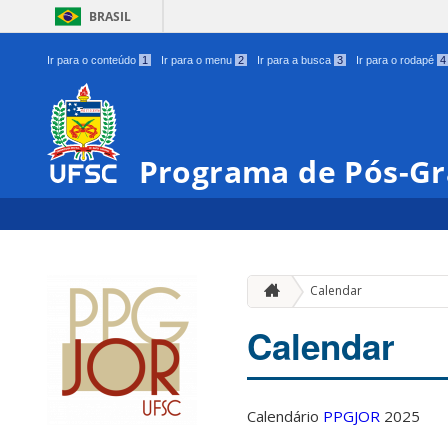
BRASIL
Ir para o conteúdo
1
Ir para o menu
2
Ir para a busca
3
Ir para o rodapé
4
Programa de Pós-Gr
Calendar
Calendar
Calendário
PPGJOR
2025