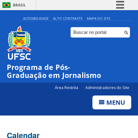
BRASIL
Simplifique!
ACESSIBILIDADE
ALTO CONTRASTE
MAPA DO SITE
Comunica BR
Participe
Acesso à informação
Legislação
Programa de Pós-
Canais
Graduação em Jornalismo
Área Restrita
Administradores do Site
MENU
Calendar