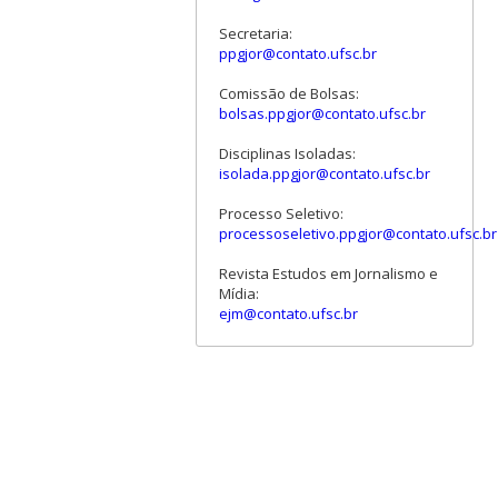
Secretaria:
ppgjor@contato.ufsc.br
Comissão de Bolsas:
bolsas.ppgjor@contato.ufsc.br
Disciplinas Isoladas:
isolada.ppgjor@contato.ufsc.br
Processo Seletivo:
processoseletivo.ppgjor@contato.ufsc.br
Revista Estudos em Jornalismo e
Mídia:
ejm@contato.ufsc.br