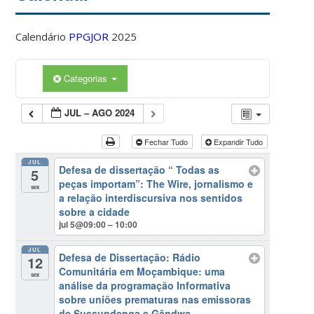
Calendário
PPGJOR
2025
Categorias
JUL – AGO 2024
Fechar Tudo
Expandir Tudo
JUL
Defesa de dissertação “ Todas as
5
peças importam”: The Wire, jornalismo e
sex
a relação interdiscursiva nos sentidos
sobre a cidade
jul 5@09:00 – 10:00
JUL
Defesa de Dissertação: Rádio
12
Comunitária em Moçambique: uma
sex
análise da programação Informativa
sobre uniões prematuras nas emissoras
de Sussundenga e Gândwa