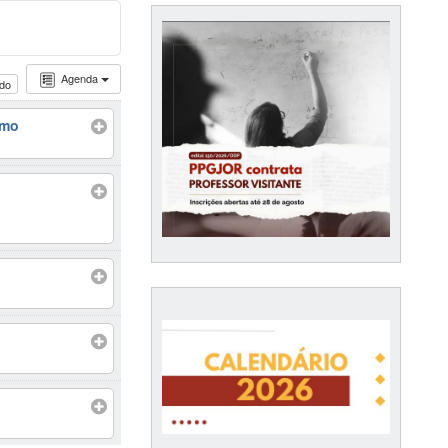
Agenda
udo
smo