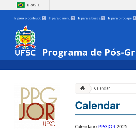
BRASIL
Ir para o conteúdo
1
Ir para o menu
2
Ir para a busca
3
Ir para o rodapé
4
Programa de Pós-Gr
Calendar
Calendar
Calendário
PPGJOR
2025