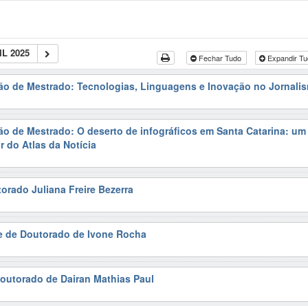
L 2025
Fechar Tudo
Expandir T
ão de Mestrado: Tecnologias, Linguagens e Inovação no Jornali
ão de Mestrado: O deserto de infográficos em Santa Catarina: um
r do Atlas da Notícia
orado Juliana Freire Bezerra
se de Doutorado de Ivone Rocha
outorado de Dairan Mathias Paul