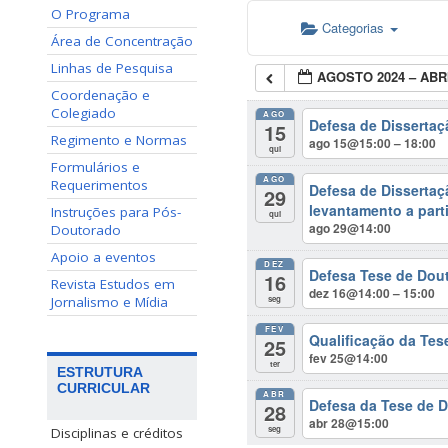
O Programa
Categorias
Área de Concentração
Linhas de Pesquisa
AGOSTO 2024 – ABRI
Coordenação e
Colegiado
AGO
Defesa de Dissertaç
15
Regimento e Normas
ago 15@15:00 – 18:00
qui
Formulários e
AGO
Requerimentos
Defesa de Dissertaç
29
levantamento a parti
Instruções para Pós-
qui
ago 29@14:00
Doutorado
Apoio a eventos
DEZ
Defesa Tese de Dout
16
Revista Estudos em
dez 16@14:00 – 15:00
seg
Jornalismo e Mídia
FEV
Qualificação da Te
25
fev 25@14:00
ter
ESTRUTURA
CURRICULAR
ABR
Defesa da Tese de D
28
abr 28@15:00
seg
Disciplinas e créditos