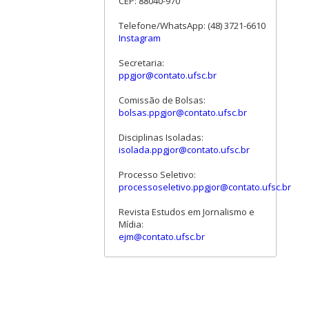
CEP: 88040-970
Telefone/WhatsApp: (48) 3721-6610
Instagram
Secretaria:
ppgjor@contato.ufsc.br
Comissão de Bolsas:
bolsas.ppgjor@contato.ufsc.br
Disciplinas Isoladas:
isolada.ppgjor@contato.ufsc.br
Processo Seletivo:
processoseletivo.ppgjor@contato.ufsc.br
Revista Estudos em Jornalismo e
Mídia:
ejm@contato.ufsc.br