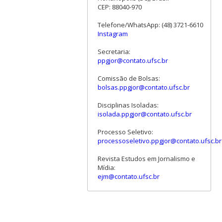
CEP: 88040-970
Telefone/WhatsApp: (48) 3721-6610
Instagram
Secretaria:
ppgjor@contato.ufsc.br
Comissão de Bolsas:
bolsas.ppgjor@contato.ufsc.br
Disciplinas Isoladas:
isolada.ppgjor@contato.ufsc.br
Processo Seletivo:
processoseletivo.ppgjor@contato.ufsc.br
Revista Estudos em Jornalismo e
Mídia:
ejm@contato.ufsc.br