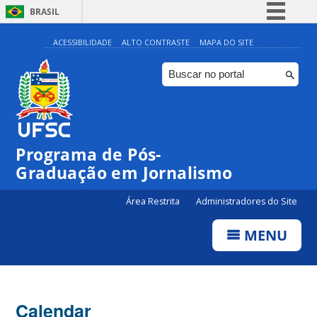
BRASIL
Simplifique!
ACESSIBILIDADE
ALTO CONTRASTE
MAPA DO SITE
Comunica BR
Participe
Acesso à informação
Legislação
Programa de Pós-
Canais
Graduação em Jornalismo
Área Restrita
Administradores do Site
MENU
Calendar