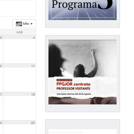
Mês
SÁB
3
4
0
11
7
18
4
25