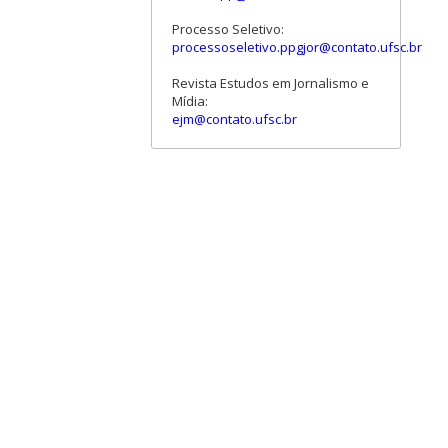
Processo Seletivo:
processoseletivo.ppgjor@contato.ufsc.br
Revista Estudos em Jornalismo e
Mídia:
ejm@contato.ufsc.br