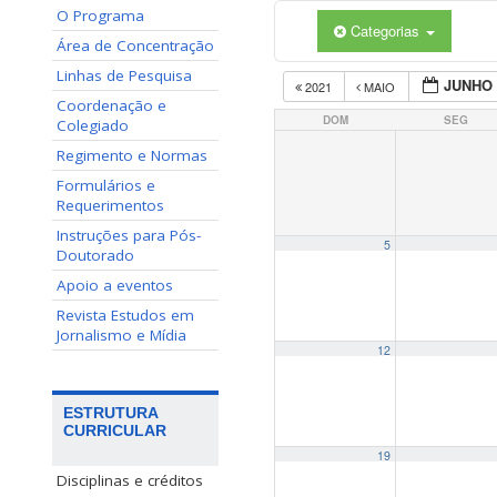
O Programa
Categorias
Área de Concentração
Linhas de Pesquisa
JUNHO 
2021
MAIO
Coordenação e
DOM
SEG
Colegiado
Regimento e Normas
Formulários e
Requerimentos
Instruções para Pós-
5
Doutorado
Apoio a eventos
Revista Estudos em
Jornalismo e Mídia
12
ESTRUTURA
CURRICULAR
19
Disciplinas e créditos