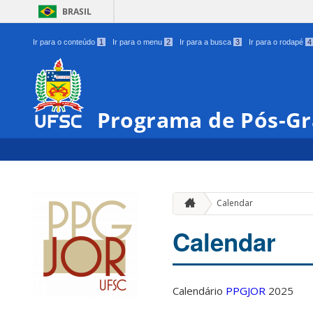
BRASIL
Ir para o conteúdo
1
Ir para o menu
2
Ir para a busca
3
Ir para o rodapé
4
Programa de Pós-Gr
Calendar
Calendar
Calendário
PPGJOR
2025