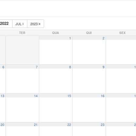
2022
JUL
2023
TER
QUA
QUI
SEX
1
2
6
7
8
9
1
13
14
15
16
1
20
21
22
23
2