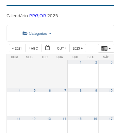
Calendário
PPGJOR
2025
Categorias
2021
AGO
OUT
2023
DOM
SEG
TER
QUA
QUI
SEX
SÁB
1
2
3
4
5
6
7
8
9
10
11
12
13
14
15
16
17