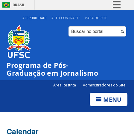
BRASIL
Simplifique!
ACESSIBILIDADE
ALTO CONTRASTE
MAPA DO SITE
Comunica BR
Participe
Acesso à informação
Legislação
Programa de Pós-
Canais
Graduação em Jornalismo
Área Restrita
Administradores do Site
MENU
Calendar