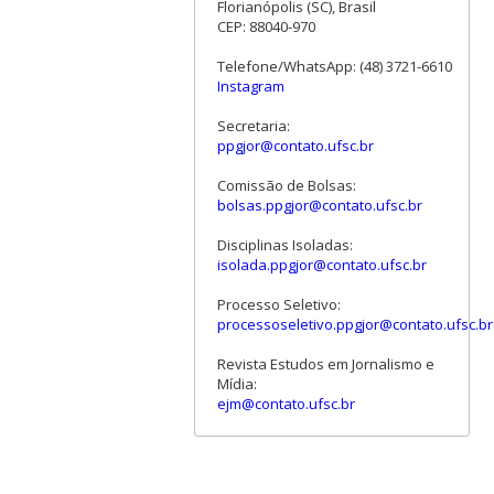
Florianópolis (SC), Brasil
CEP: 88040-970
Telefone/WhatsApp: (48) 3721-6610
Instagram
Secretaria:
ppgjor@contato.ufsc.br
Comissão de Bolsas:
bolsas.ppgjor@contato.ufsc.br
Disciplinas Isoladas:
isolada.ppgjor@contato.ufsc.br
Processo Seletivo:
processoseletivo.ppgjor@contato.ufsc.br
Revista Estudos em Jornalismo e
Mídia:
ejm@contato.ufsc.br