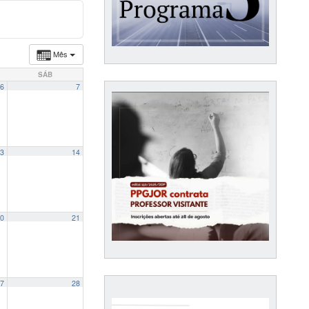
Mês
SÁB
6
7
3
14
0
21
7
28