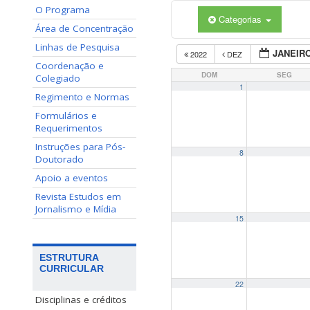
O Programa
Categorias
Área de Concentração
Linhas de Pesquisa
JANEIRO
2022
DEZ
Coordenação e
DOM
SEG
Colegiado
1
Regimento e Normas
Formulários e
Requerimentos
Instruções para Pós-
8
Doutorado
Apoio a eventos
Revista Estudos em
Jornalismo e Mídia
15
ESTRUTURA
CURRICULAR
22
Disciplinas e créditos