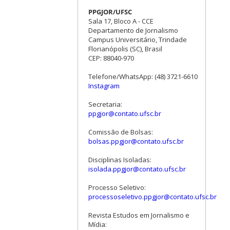
PPGJOR/UFSC
Sala 17, Bloco A - CCE
Departamento de Jornalismo
Campus Universitário, Trindade
Florianópolis (SC), Brasil
CEP: 88040-970
Telefone/WhatsApp: (48) 3721-6610
Instagram
Secretaria:
ppgjor@contato.ufsc.br
Comissão de Bolsas:
bolsas.ppgjor@contato.ufsc.br
Disciplinas Isoladas:
isolada.ppgjor@contato.ufsc.br
Processo Seletivo:
processoseletivo.ppgjor@contato.ufsc.br
Revista Estudos em Jornalismo e
Mídia: