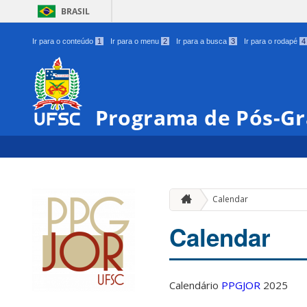
BRASIL
Ir para o conteúdo
1
Ir para o menu
2
Ir para a busca
3
Ir para o rodapé
4
Programa de Pós-Gr
Calendar
Calendar
Calendário
PPGJOR
2025