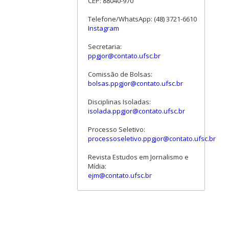
CEP: 88040-970
Telefone/WhatsApp: (48) 3721-6610
Instagram
Secretaria:
ppgjor@contato.ufsc.br
Comissão de Bolsas:
bolsas.ppgjor@contato.ufsc.br
Disciplinas Isoladas:
isolada.ppgjor@contato.ufsc.br
Processo Seletivo:
processoseletivo.ppgjor@contato.ufsc.br
Revista Estudos em Jornalismo e
Mídia:
ejm@contato.ufsc.br