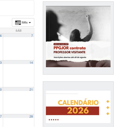
Mês
SÁB
6
7
3
14
0
21
7
28