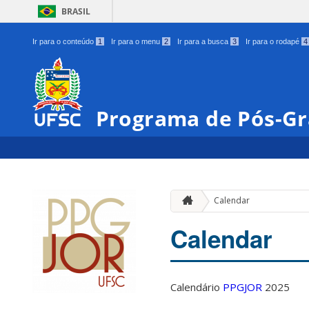
BRASIL
Ir para o conteúdo
1
Ir para o menu
2
Ir para a busca
3
Ir para o rodapé
4
Programa de Pós-Gr
Calendar
Calendar
Calendário
PPGJOR
2025