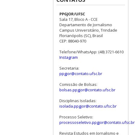
PPGJOR/UFSC
Sala 17, Bloco A - CCE
Departamento de Jornalismo
Campus Universitário, Trindade
Florianópolis (SC), Brasil
CEP: 88040-970
Telefone/WhatsApp: (48) 3721-6610
Instagram
Secretaria:
ppgjor@contato.ufsc.br
Comissão de Bolsas:
bolsas.ppgjor@contato.ufsc.br
Disciplinas Isoladas:
isolada.ppgjor@contato.ufsc.br
Processo Seletivo:
processoseletivo.ppgjor@contato.ufsc.br
Revista Estudos em Jornalismo e