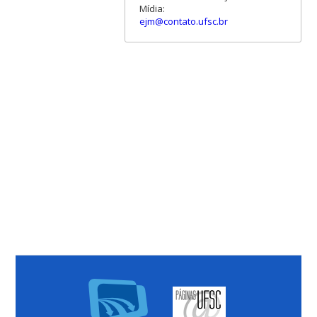
Mídia:
ejm@contato.ufsc.br