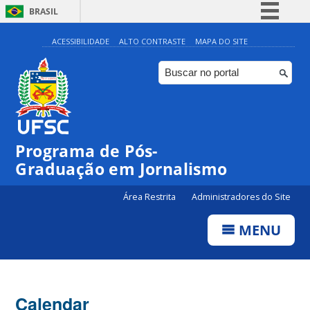
BRASIL
Simplifique!
ACESSIBILIDADE
ALTO CONTRASTE
MAPA DO SITE
Comunica BR
Participe
Acesso à informação
Legislação
Programa de Pós-
Canais
Graduação em Jornalismo
Área Restrita
Administradores do Site
MENU
Calendar