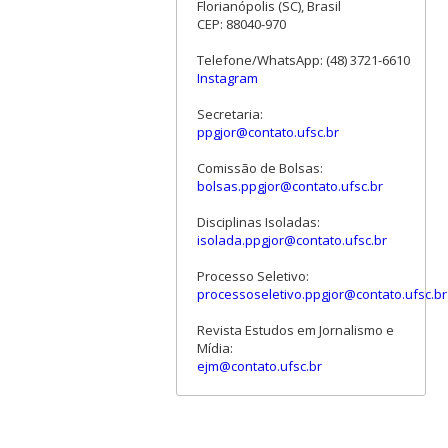
Florianópolis (SC), Brasil
CEP: 88040-970
Telefone/WhatsApp: (48) 3721-6610
Instagram
Secretaria:
ppgjor@contato.ufsc.br
Comissão de Bolsas:
bolsas.ppgjor@contato.ufsc.br
Disciplinas Isoladas:
isolada.ppgjor@contato.ufsc.br
Processo Seletivo:
processoseletivo.ppgjor@contato.ufsc.br
Revista Estudos em Jornalismo e
Mídia:
ejm@contato.ufsc.br