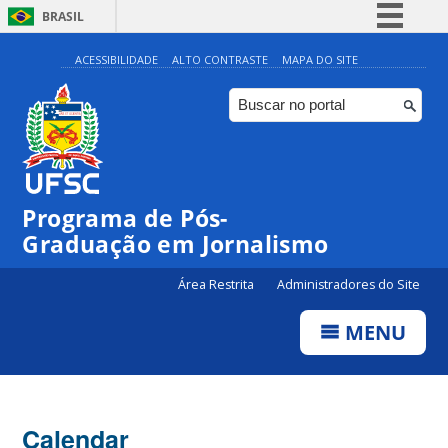
BRASIL
Simplifique!
ACESSIBILIDADE
ALTO CONTRASTE
MAPA DO SITE
Comunica BR
Participe
Acesso à informação
Legislação
Programa de Pós-
Canais
Graduação em Jornalismo
Área Restrita
Administradores do Site
MENU
Calendar