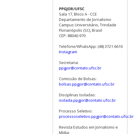
PPGJOR/UFSC
Sala 17, Bloco A - CCE
Departamento de Jornalismo
Campus Universitário, Trindade
Florianópolis (SC), Brasil
CEP: 88040-970
Telefone/WhatsApp: (48) 3721-6610
Instagram
Secretaria:
ppgjor@contato.ufsc.br
Comissão de Bolsas:
bolsas.ppgjor@contato.ufsc.br
Disciplinas Isoladas:
isolada.ppgjor@contato.ufsc.br
Processo Seletivo:
processoseletivo.ppgjor@contato.ufsc.br
Revista Estudos em Jornalismo e
Mídia: