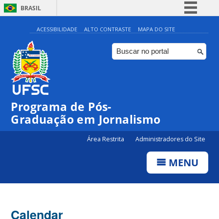
BRASIL
Simplifique!
ACESSIBILIDADE
ALTO CONTRASTE
MAPA DO SITE
Comunica BR
Participe
Acesso à informação
Legislação
Programa de Pós-
Canais
Graduação em Jornalismo
Área Restrita
Administradores do Site
MENU
Calendar