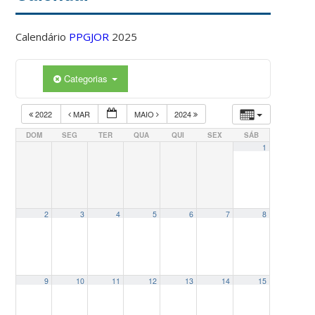
Calendário
PPGJOR
2025
Categorias
2022
MAR
MAIO
2024
DOM
SEG
TER
QUA
QUI
SEX
SÁB
1
2
3
4
5
6
7
8
9
10
11
12
13
14
15