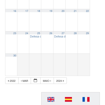
16
17
18
19
20
21
22
23
24
25
26
27
28
29
Defesa de Tese: “Como Jornalismo do interior absorveu o W
Defesa de Tese: “Risco biográfico e traje
30
2022
MAR
MAIO
2024