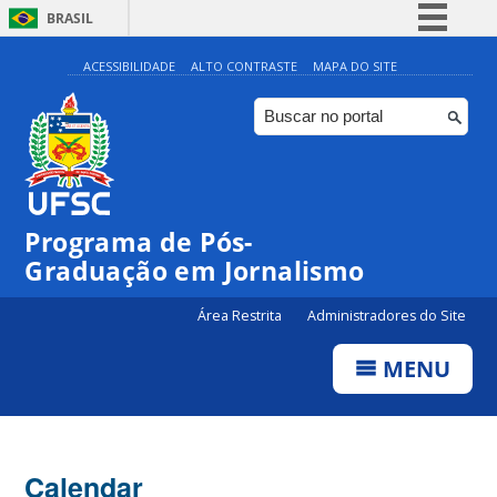
BRASIL
Simplifique!
ACESSIBILIDADE
ALTO CONTRASTE
MAPA DO SITE
Comunica BR
Participe
Acesso à informação
Legislação
Programa de Pós-
Canais
Graduação em Jornalismo
Área Restrita
Administradores do Site
MENU
Calendar