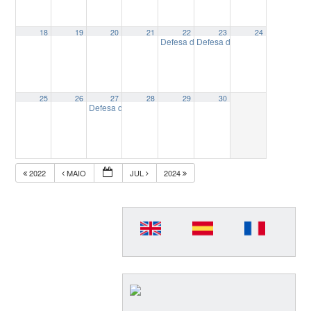
18
19
20
21
22
23
24
Defesa de Dissertação: O radiojornali
Defesa de Dissertação “Algor
25
26
27
28
29
30
Defesa de Dissertação: Jornalismo e Eleições: Um estudo 
2022
MAIO
JUL
2024