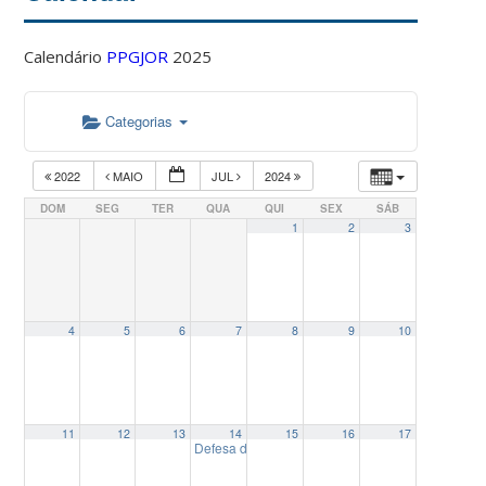
Calendário
PPGJOR
2025
Categorias
2022
MAIO
JUL
2024
DOM
SEG
TER
QUA
QUI
SEX
SÁB
1
2
3
4
5
6
7
8
9
10
11
12
13
14
15
16
17
Defesa de Dissertação: “O uso do conteúdo em víd