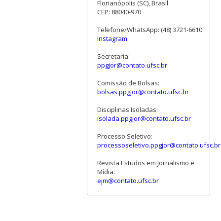
Florianópolis (SC), Brasil
CEP: 88040-970
Telefone/WhatsApp: (48) 3721-6610
Instagram
Secretaria:
ppgjor@contato.ufsc.br
Comissão de Bolsas:
bolsas.ppgjor@contato.ufsc.br
Disciplinas Isoladas:
isolada.ppgjor@contato.ufsc.br
Processo Seletivo:
processoseletivo.ppgjor@contato.ufsc.br
Revista Estudos em Jornalismo e
Mídia:
ejm@contato.ufsc.br