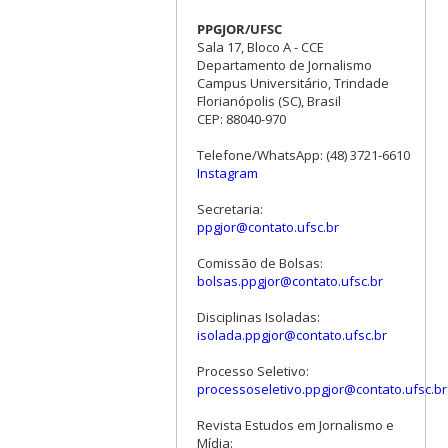
PPGJOR/UFSC
Sala 17, Bloco A - CCE
Departamento de Jornalismo
Campus Universitário, Trindade
Florianópolis (SC), Brasil
CEP: 88040-970
Telefone/WhatsApp: (48) 3721-6610
Instagram
Secretaria:
ppgjor@contato.ufsc.br
Comissão de Bolsas:
bolsas.ppgjor@contato.ufsc.br
Disciplinas Isoladas:
isolada.ppgjor@contato.ufsc.br
Processo Seletivo:
processoseletivo.ppgjor@contato.ufsc.br
Revista Estudos em Jornalismo e
Mídia: