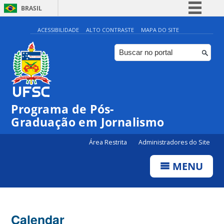
BRASIL
Simplifique!
ACESSIBILIDADE
ALTO CONTRASTE
MAPA DO SITE
Comunica BR
Participe
Acesso à informação
Legislação
Programa de Pós-
Canais
Graduação em Jornalismo
Área Restrita
Administradores do Site
MENU
Calendar