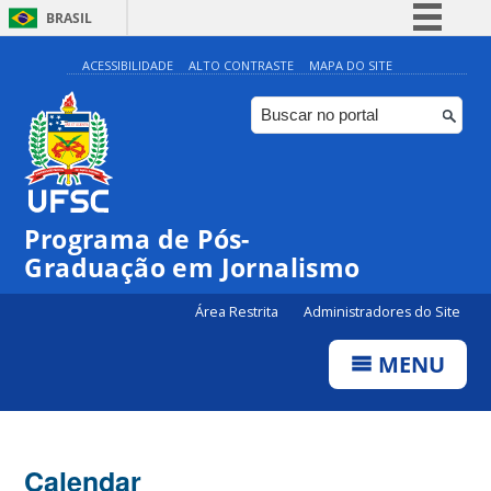
BRASIL
Simplifique!
ACESSIBILIDADE
ALTO CONTRASTE
MAPA DO SITE
Comunica BR
Participe
Acesso à informação
Legislação
Programa de Pós-
Canais
Graduação em Jornalismo
Área Restrita
Administradores do Site
MENU
Calendar