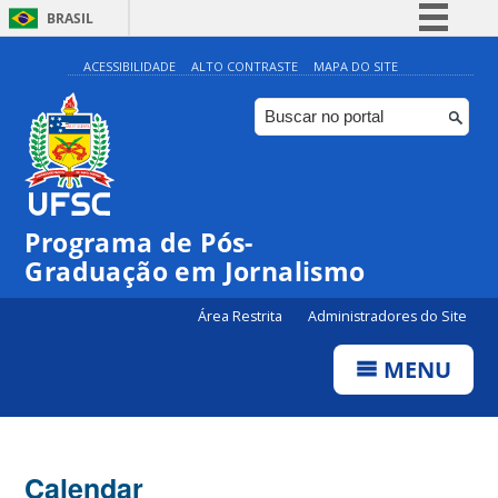
BRASIL
Simplifique!
ACESSIBILIDADE
ALTO CONTRASTE
MAPA DO SITE
Comunica BR
Participe
Acesso à informação
Legislação
Programa de Pós-
Canais
Graduação em Jornalismo
Área Restrita
Administradores do Site
MENU
Calendar