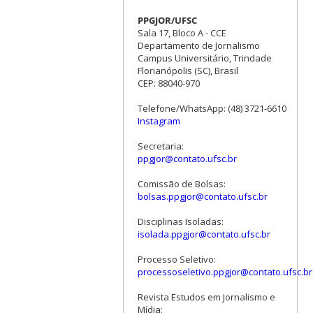
PPGJOR/UFSC
Sala 17, Bloco A - CCE
Departamento de Jornalismo
Campus Universitário, Trindade
Florianópolis (SC), Brasil
CEP: 88040-970
Telefone/WhatsApp: (48) 3721-6610
Instagram
Secretaria:
ppgjor@contato.ufsc.br
Comissão de Bolsas:
bolsas.ppgjor@contato.ufsc.br
Disciplinas Isoladas:
isolada.ppgjor@contato.ufsc.br
Processo Seletivo:
processoseletivo.ppgjor@contato.ufsc.br
Revista Estudos em Jornalismo e
Mídia: