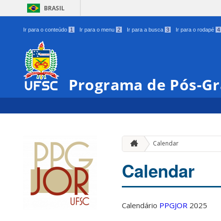
BRASIL
Ir para o conteúdo
1
Ir para o menu
2
Ir para a busca
3
Ir para o rodapé
4
Programa de Pós-Gr
Calendar
Calendar
Calendário
PPGJOR
2025