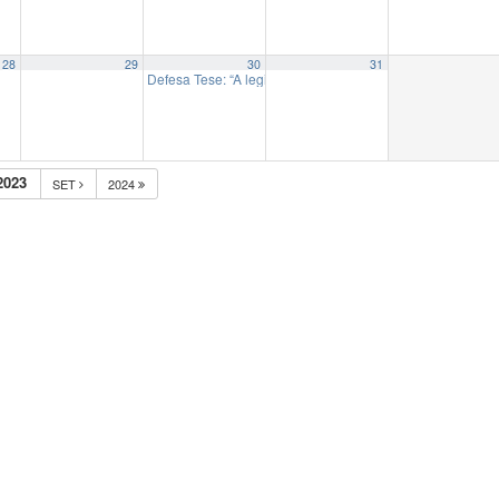
28
29
30
31
Defesa Tese: “A legitimidade do jornalismo contra a pare
2023
SET
2024