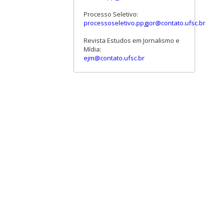
Processo Seletivo:
processoseletivo.ppgjor@contato.ufsc.br
Revista Estudos em Jornalismo e
Mídia:
ejm@contato.ufsc.br