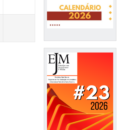
de: intersecções entre Teorias do Jornalismo e Teorias Democráticas”
14:00