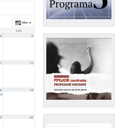
Mês
SÁB
4
5
1
12
8
19
“AUTOGNOSE DO JORNALISMO: uma análise dos editoriais do O Estado de S. Paulo
ação: “O perfil dos jornalistas gaúchos: vida e trabalho em um cenário de precari
5
26