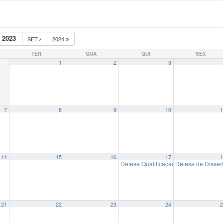
 2023
SET
2024
TER
QUA
QUI
SEX
1
2
3
7
8
9
10
1
14
15
16
17
1
Defesa Qualificação de Doutorado: 
Defesa de Dissert
21
22
23
24
2