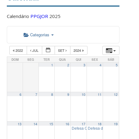
Calendário
PPGJOR
2025
Categorias
2022
JUL
SET
2024
DOM
SEG
TER
QUA
QUI
SEX
SÁB
1
2
3
4
5
6
7
8
9
10
11
12
13
14
15
16
17
18
19
Defesa Qualificação de Doutorado: “A
Defesa de Dissertação: “O per