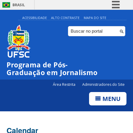
BRASIL
Simplifique!
ACESSIBILIDADE
ALTO CONTRASTE
MAPA DO SITE
Comunica BR
Participe
Acesso à informação
Legislação
Programa de Pós-
Canais
Graduação em Jornalismo
Área Restrita
Administradores do Site
MENU
Calendar