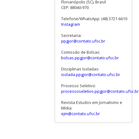
Florianópolis (SC), Brasil
CEP: 88040-970
Telefone/WhatsApp: (48) 3721-6610
Instagram
Secretaria:
ppgjor@contato.ufsc.br
Comissão de Bolsas:
bolsas.ppgjor@contato.ufsc.br
Disciplinas Isoladas:
isolada.ppgjor@contato.ufsc.br
Processo Seletivo:
processoseletivo.ppgjor@contato.ufsc.br
Revista Estudos em Jornalismo e
Mídia:
ejm@contato.ufsc.br