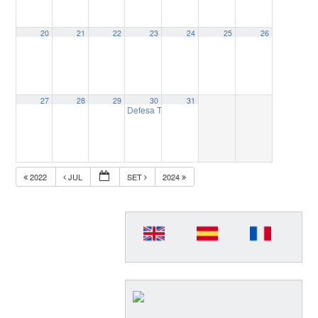
20
21
22
23
24
25
26
27
28
29
30
31
Defesa Tese: “A legitimidade do jornalismo contr
2022
JUL
SET
2024