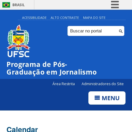
BRASIL
Simplifique!
ACESSIBILIDADE
ALTO CONTRASTE
MAPA DO SITE
Comunica BR
Participe
Acesso à informação
Legislação
Programa de Pós-
Canais
Graduação em Jornalismo
Área Restrita
Administradores do Site
MENU
Calendar