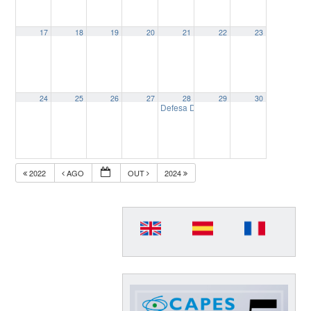
17
18
19
20
21
22
23
24
25
26
27
28
29
30
Defesa Dissertação: “JORNALISMO DE YO
2022
AGO
OUT
2024