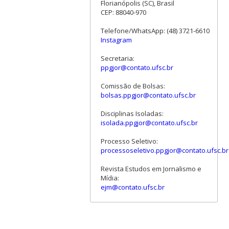
Florianópolis (SC), Brasil
CEP: 88040-970
Telefone/WhatsApp: (48) 3721-6610
Instagram
Secretaria:
ppgjor@contato.ufsc.br
Comissão de Bolsas:
bolsas.ppgjor@contato.ufsc.br
Disciplinas Isoladas:
isolada.ppgjor@contato.ufsc.br
Processo Seletivo:
processoseletivo.ppgjor@contato.ufsc.br
Revista Estudos em Jornalismo e
Mídia:
ejm@contato.ufsc.br