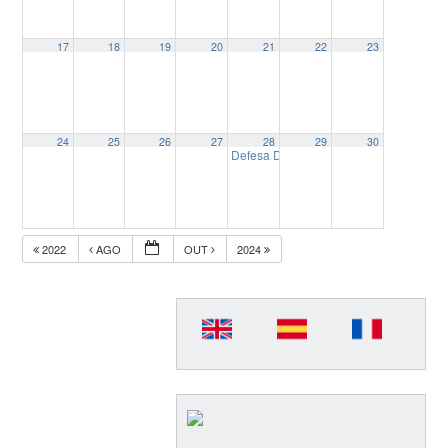
17
18
19
20
21
22
23
24
25
26
27
28
29
30
Defesa Dissertação: “JORNALISMO DE YO
2022
AGO
OUT
2024