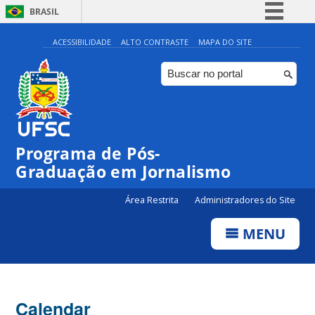
BRASIL
Simplifique!
ACESSIBILIDADE
ALTO CONTRASTE
MAPA DO SITE
Comunica BR
Participe
Acesso à informação
Legislação
Programa de Pós-
Canais
Graduação em Jornalismo
Área Restrita
Administradores do Site
MENU
Calendar