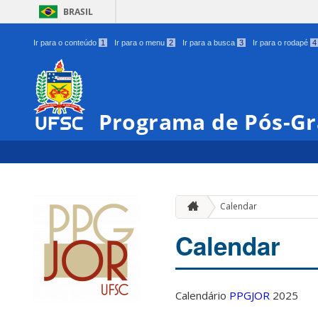
BRASIL
Ir para o conteúdo
1
Ir para o menu
2
Ir para a busca
3
Ir para o rodapé
4
Programa de Pós-Gr
Calendar
Calendar
Calendário
PPGJOR
2025