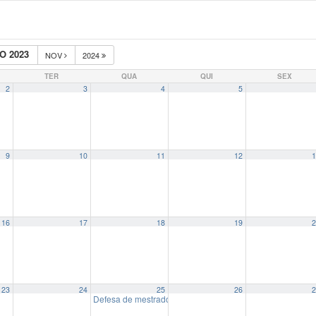
O 2023
NOV
2024
TER
QUA
QUI
SEX
2
3
4
5
9
10
11
12
1
16
17
18
19
2
23
24
25
26
2
Defesa de mestrado: Fiscalizador e Leal Facilitador: os gr