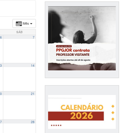
Mês
SÁB
6
7
3
14
0
21
7
28
aus de vigilância e de lealdade do jornalismo político brasileiro em 2020
09:00