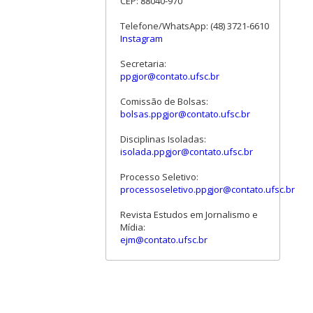
CEP: 88040-970
Telefone/WhatsApp: (48) 3721-6610
Instagram
Secretaria:
ppgjor@contato.ufsc.br
Comissão de Bolsas:
bolsas.ppgjor@contato.ufsc.br
Disciplinas Isoladas:
isolada.ppgjor@contato.ufsc.br
Processo Seletivo:
processoseletivo.ppgjor@contato.ufsc.br
Revista Estudos em Jornalismo e
Mídia:
ejm@contato.ufsc.br