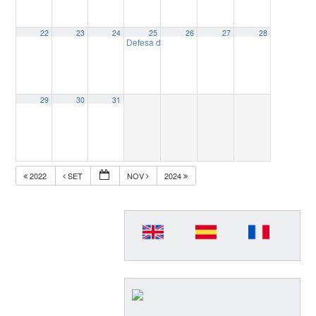
22
23
24
25
26
27
28
Defesa de mestrado: Fiscalizador e Leal Facilitad
29
30
31
2022
SET
NOV
2024