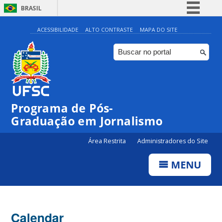
BRASIL
Simplifique!
ACESSIBILIDADE
ALTO CONTRASTE
MAPA DO SITE
Comunica BR
Participe
Acesso à informação
Legislação
Programa de Pós-
Canais
Graduação em Jornalismo
Área Restrita
Administradores do Site
MENU
Calendar