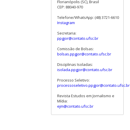
Florianópolis (SC), Brasil
CEP: 88040-970
Telefone/WhatsApp: (48) 3721-6610
Instagram
Secretaria:
ppgjor@contato.ufsc.br
Comissão de Bolsas:
bolsas.ppgjor@contato.ufsc.br
Disciplinas Isoladas:
isolada.ppgjor@contato.ufsc.br
Processo Seletivo:
processoseletivo.ppgjor@contato.ufsc.br
Revista Estudos em Jornalismo e
Mídia:
ejm@contato.ufsc.br