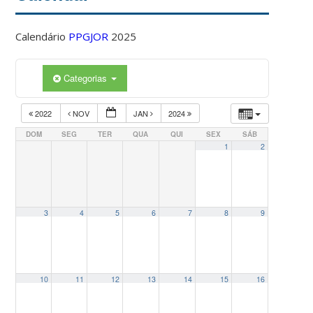
Calendário
PPGJOR
2025
Categorias
2022
NOV
JAN
2024
DOM
SEG
TER
QUA
QUI
SEX
SÁB
1
2
3
4
5
6
7
8
9
10
11
12
13
14
15
16