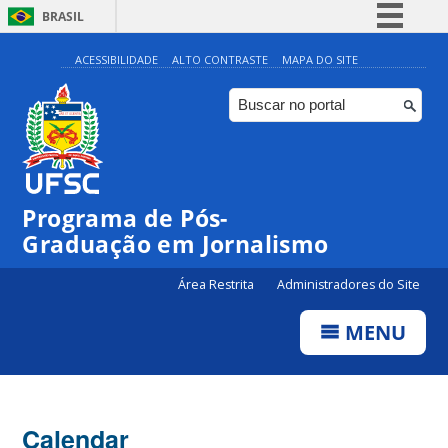
BRASIL
Simplifique!
ACESSIBILIDADE
ALTO CONTRASTE
MAPA DO SITE
Comunica BR
Participe
Acesso à informação
Legislação
Programa de Pós-
Canais
Graduação em Jornalismo
Área Restrita
Administradores do Site
MENU
Calendar