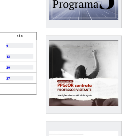
SÁB
6
13
20
27