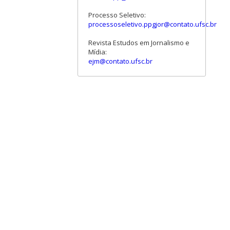
Processo Seletivo:
processoseletivo.ppgjor@contato.ufsc.br
Revista Estudos em Jornalismo e
Mídia:
ejm@contato.ufsc.br