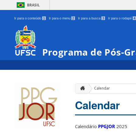
BRASIL
Ir para o conteúdo
1
Ir para o menu
2
Ir para a busca
3
Ir para o rodapé
4
Programa de Pós-Gr
Calendar
Calendar
Calendário
PPGJOR
2025