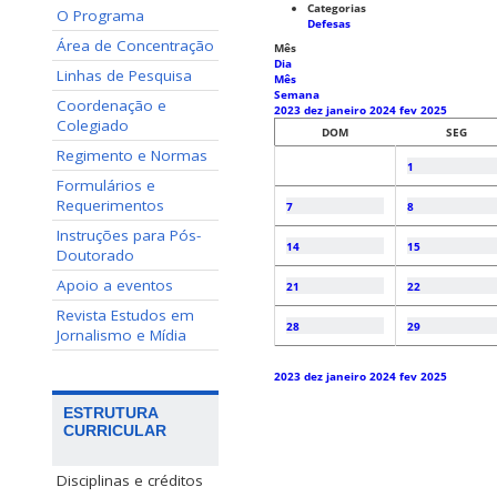
Categorias
O Programa
Defesas
Área de Concentração
Mês
Dia
Linhas de Pesquisa
Mês
Semana
Coordenação e
2023
dez
janeiro 2024
fev
2025
Colegiado
DOM
SEG
Regimento e Normas
1
Formulários e
Requerimentos
7
8
Instruções para Pós-
14
15
Doutorado
Apoio a eventos
21
22
Revista Estudos em
28
29
Jornalismo e Mídia
2023
dez
janeiro 2024
fev
2025
ESTRUTURA
CURRICULAR
Disciplinas e créditos