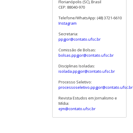
Florianópolis (SC), Brasil
CEP: 88040-970
Telefone/WhatsApp: (48) 3721-6610
Instagram
Secretaria:
ppgjor@contato.ufsc.br
Comissão de Bolsas:
bolsas.ppgjor@contato.ufsc.br
Disciplinas Isoladas:
isolada.ppgjor@contato.ufsc.br
Processo Seletivo:
processoseletivo.ppgjor@contato.ufsc.br
Revista Estudos em Jornalismo e
Mídia:
ejm@contato.ufsc.br