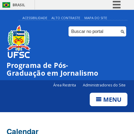
BRASIL
Simplifique!
ACESSIBILIDADE
ALTO CONTRASTE
MAPA DO SITE
Comunica BR
Participe
Acesso à informação
Legislação
Programa de Pós-
Canais
Graduação em Jornalismo
Área Restrita
Administradores do Site
MENU
Calendar