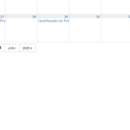
27
28
29
30
3
 Projeto de Dissertação: “Narrativas sobre o Jornalismo no Cinema: análise dos f
Qualificação do Projeto de Dissertação de Mestrado: “Qui
4
JUN
2025