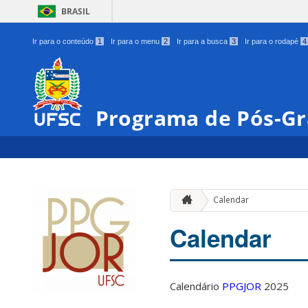
BRASIL
Ir para o conteúdo
1
Ir para o menu
2
Ir para a busca
3
Ir para o rodapé
4
Programa de Pós-Gr
Calendar
Calendar
Calendário
PPGJOR
2025