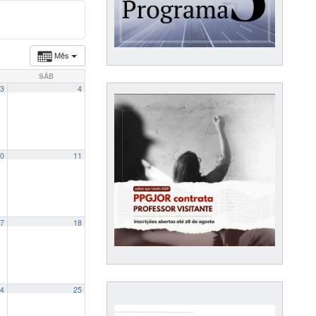
Mês
SÁB
3
4
0
11
7
18
4
25