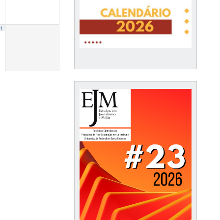
1
ilmes “Quase Famosos” (2000) e “Spotlight – Segredos Revelados” (2015) “
lombolas de Alcântara versus Brasil: Comunicação, direitos humanos e conflitos n
14:00