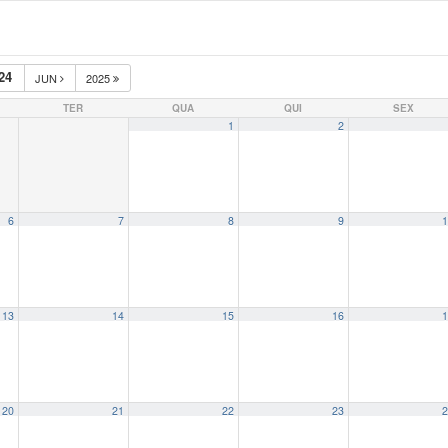
24
JUN
2025
TER
QUA
QUI
SEX
1
2
6
7
8
9
1
13
14
15
16
1
20
21
22
23
2