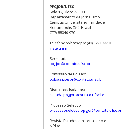
PPGJOR/UFSC
Sala 17, Bloco A - CCE
Departamento de Jornalismo
Campus Universitário, Trindade
Florianópolis (SC), Brasil
CEP: 88040-970
Telefone/WhatsApp: (48) 3721-6610
Instagram
Secretaria:
ppgjor@contato.ufsc.br
Comissão de Bolsas:
bolsas.ppgjor@contato.ufsc.br
Disciplinas Isoladas:
isolada.ppgjor@contato.ufsc.br
Processo Seletivo:
processoseletivo.ppgjor@contato.ufsc.br
Revista Estudos em Jornalismo e
Mídia: