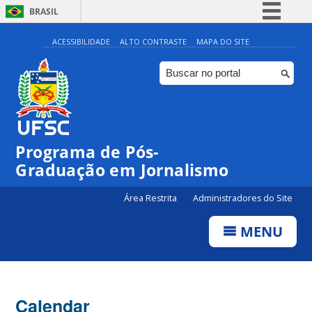
BRASIL
Simplifique!
ACESSIBILIDADE
ALTO CONTRASTE
MAPA DO SITE
Comunica BR
Participe
Acesso à informação
Legislação
Programa de Pós-
Canais
Graduação em Jornalismo
Área Restrita
Administradores do Site
MENU
Calendar