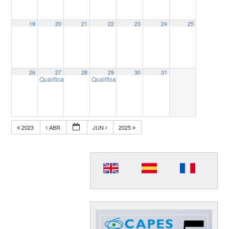
19
20
21
22
23
24
25
26
27
28
29
30
31
Qualificação do Projeto de Dissertação: “Narrativas sobre o Jornal
Qualificação do Projeto de Dissertação de Mestr
2023
ABR
JUN
2025