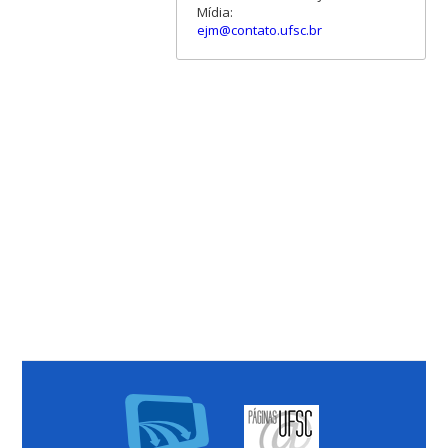
Mídia:
ejm@contato.ufsc.br