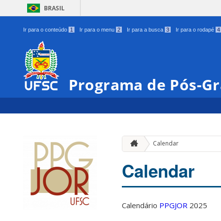
BRASIL
Ir para o conteúdo
1
Ir para o menu
2
Ir para a busca
3
Ir para o rodapé
4
Programa de Pós-Gr
Calendar
Calendar
Calendário
PPGJOR
2025