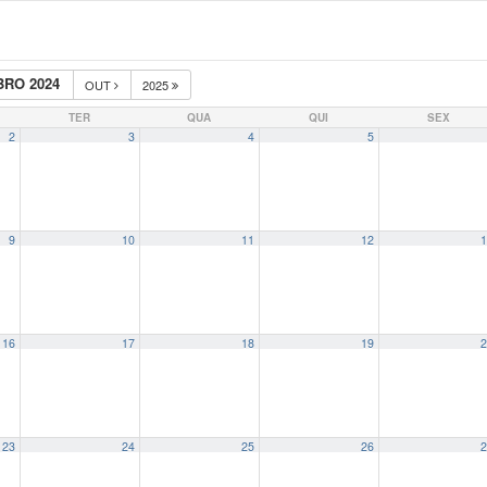
RO 2024
OUT
2025
TER
QUA
QUI
SEX
2
3
4
5
9
10
11
12
1
16
17
18
19
2
23
24
25
26
2