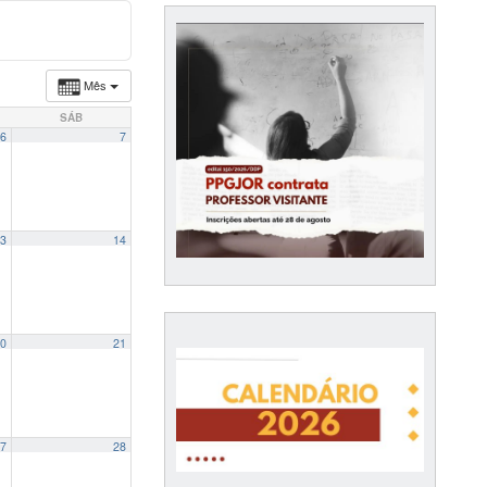
Mês
SÁB
6
7
3
14
0
21
7
28