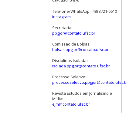
CEP: 88040-970
Telefone/WhatsApp: (48) 3721-6610
Instagram
Secretaria:
ppgjor@contato.ufsc.br
Comissão de Bolsas:
bolsas.ppgjor@contato.ufsc.br
Disciplinas Isoladas:
isolada.ppgjor@contato.ufsc.br
Processo Seletivo:
processoseletivo.ppgjor@contato.ufsc.br
Revista Estudos em Jornalismo e
Mídia:
ejm@contato.ufsc.br