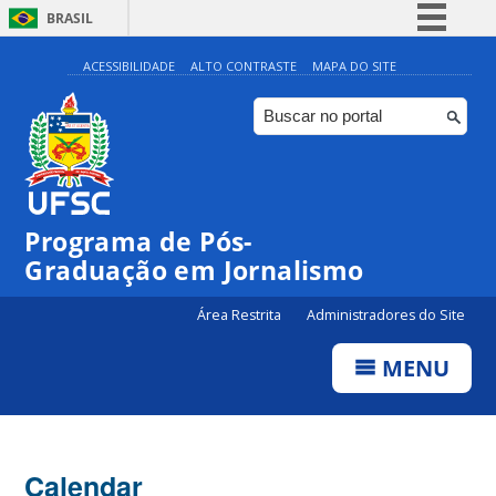
BRASIL
Simplifique!
ACESSIBILIDADE
ALTO CONTRASTE
MAPA DO SITE
Comunica BR
Participe
Acesso à informação
Legislação
Programa de Pós-
Canais
Graduação em Jornalismo
Área Restrita
Administradores do Site
MENU
Calendar