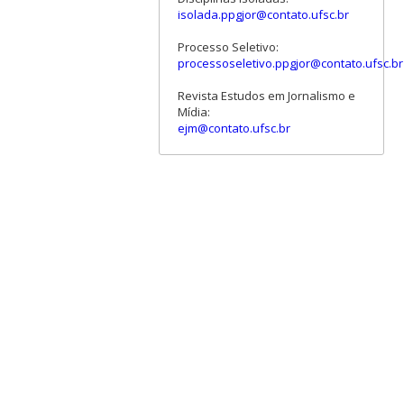
isolada.ppgjor@contato.ufsc.br
Processo Seletivo:
processoseletivo.ppgjor@contato.ufsc.br
Revista Estudos em Jornalismo e
Mídia:
ejm@contato.ufsc.br