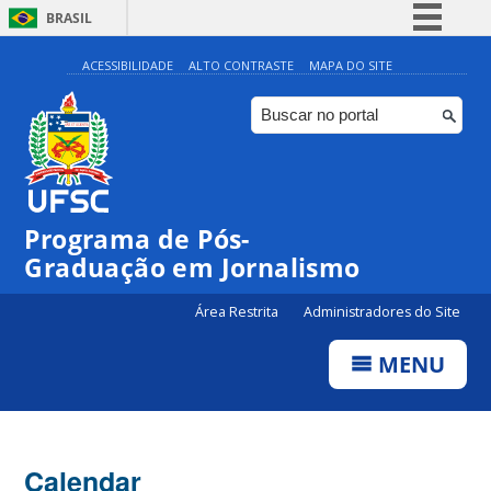
BRASIL
Simplifique!
ACESSIBILIDADE
ALTO CONTRASTE
MAPA DO SITE
Comunica BR
Participe
Acesso à informação
Legislação
Programa de Pós-
Canais
Graduação em Jornalismo
Área Restrita
Administradores do Site
MENU
Calendar