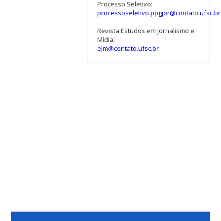
Processo Seletivo:
processoseletivo.ppgjor@contato.ufsc.br
Revista Estudos em Jornalismo e
Mídia:
ejm@contato.ufsc.br