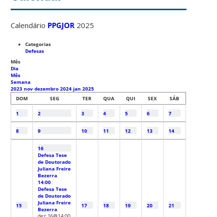
Calendário
PPGJOR
2025
Categorias
Defesas
Mês
Dia
Mês
Semana
2023
nov
dezembro 2024
jan
2025
DOM
SEG
TER
QUA
QUI
SEX
SÁB
1
2
3
4
5
6
7
8
9
10
11
12
13
14
16
Defesa Tese
de Doutorado
Juliana Freire
Bezerra
14:00
Defesa Tese
de Doutorado
Juliana Freire
15
17
18
19
20
21
Bezerra
dez 16@14:00