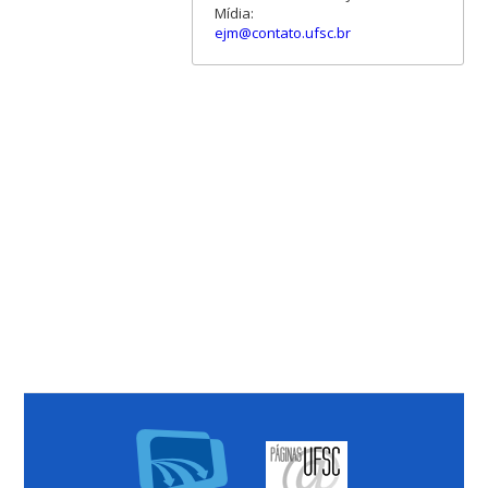
Mídia:
ejm@contato.ufsc.br