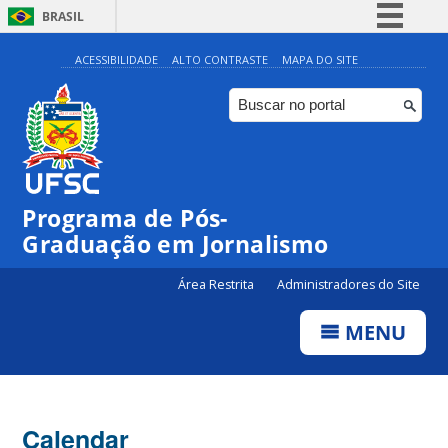
BRASIL
Simplifique!
ACESSIBILIDADE
ALTO CONTRASTE
MAPA DO SITE
Comunica BR
Participe
Acesso à informação
Legislação
Programa de Pós-
Canais
Graduação em Jornalismo
Área Restrita
Administradores do Site
MENU
Calendar