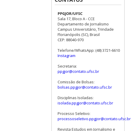
PPGJOR/UFSC
Sala 17, Bloco A - CCE
Departamento de Jornalismo
Campus Universitário, Trindade
Florianópolis (SC), Brasil
CEP: 88040-970
Telefone/WhatsApp: (48) 3721-6610
Instagram
Secretaria:
ppgjor@contato.ufsc.br
Comissão de Bolsas:
bolsas.ppgjor@contato.ufsc.br
Disciplinas Isoladas:
isolada.ppgjor@contato.ufsc.br
Processo Seletivo:
processoseletivo.ppgjor@contato.ufsc.br
Revista Estudos em Jornalismo e