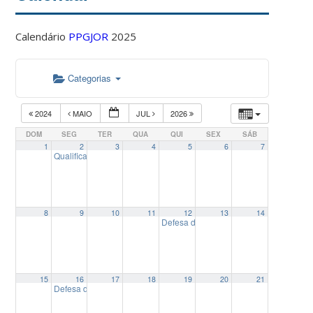
Calendário
PPGJOR
2025
Categorias
2024
MAIO
JUL
2026
DOM
SEG
TER
QUA
QUI
SEX
SÁB
1
2
3
4
5
6
7
Qualificação de Tese de Doutorado de Aline de Oliveira Rios
08:00
8
9
10
11
12
13
14
Defesa da Dissertação de Mestrado d
15
16
17
18
19
20
21
Defesa da Dissertação de Mestrado de Marco Britto Soares
14:00