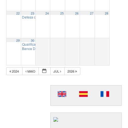
22
23
24
25
26
27
28
Defesa de Dissertação de Mestrado de Vanessa da Rocha Gonçalv
29
30
Qualificação de Tese de Doutorado de Matheus Manoel Lobo Pism
Banca Defesa Doutorado
18:30
2024
MAIO
JUL
2026