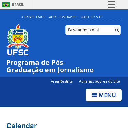
BRASIL
Simplifique!
ACESSIBILIDADE
ALTO CONTRASTE
MAPA DO SITE
Comunica BR
Participe
Acesso à informação
Legislação
Programa de Pós-
Canais
Graduação em Jornalismo
Área Restrita
Administradores do Site
MENU
Calendar