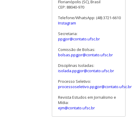
Florianópolis (SC), Brasil
CEP: 88040-970
Telefone/WhatsApp: (48) 3721-6610
Instagram
Secretaria:
ppgjor@contato.ufsc.br
Comissão de Bolsas:
bolsas.ppgjor@contato.ufsc.br
Disciplinas Isoladas:
isolada.ppgjor@contato.ufsc.br
Processo Seletivo:
processoseletivo.ppgjor@contato.ufsc.br
Revista Estudos em Jornalismo e
Mídia:
ejm@contato.ufsc.br