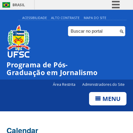
BRASIL
Simplifique!
ACESSIBILIDADE
ALTO CONTRASTE
MAPA DO SITE
Comunica BR
Participe
Acesso à informação
Legislação
Programa de Pós-
Canais
Graduação em Jornalismo
Área Restrita
Administradores do Site
MENU
Calendar