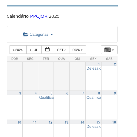
Calendário
PPGJOR
2025
Categorias
2024
JUL
SET
2026
DOM
SEG
TER
QUA
QUI
SEX
SÁB
1
2
Defesa de Dissertação de Mes
3
4
5
6
7
8
9
Qualificação de Tese de Doutorado de Leopoldo Pedro N
Qualificação de Tese de Dout
10
11
12
13
14
15
16
Defesa de Tese de Doutorado