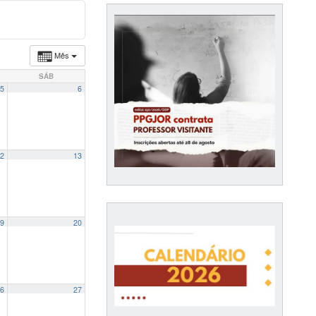
Mês
SÁB
5
6
2
13
9
20
6
27