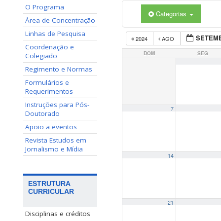
O Programa
Categorias
Área de Concentração
Linhas de Pesquisa
SETEMB
2024
AGO
Coordenação e
DOM
SEG
Colegiado
Regimento e Normas
Formulários e
Requerimentos
Instruções para Pós-
7
Doutorado
Apoio a eventos
Revista Estudos em
Jornalismo e Mídia
14
ESTRUTURA
CURRICULAR
21
Disciplinas e créditos