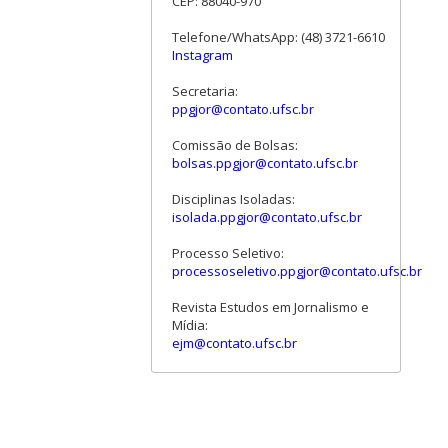
CEP: 88040-970
Telefone/WhatsApp: (48) 3721-6610
Instagram
Secretaria:
ppgjor@contato.ufsc.br
Comissão de Bolsas:
bolsas.ppgjor@contato.ufsc.br
Disciplinas Isoladas:
isolada.ppgjor@contato.ufsc.br
Processo Seletivo:
processoseletivo.ppgjor@contato.ufsc.br
Revista Estudos em Jornalismo e
Mídia:
ejm@contato.ufsc.br