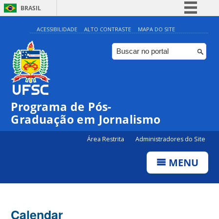
BRASIL
Simplifique!
ACESSIBILIDADE
ALTO CONTRASTE
MAPA DO SITE
Comunica BR
Participe
Acesso à informação
Legislação
Programa de Pós-
Canais
Graduação em Jornalismo
Área Restrita
Administradores do Site
MENU
Calendar