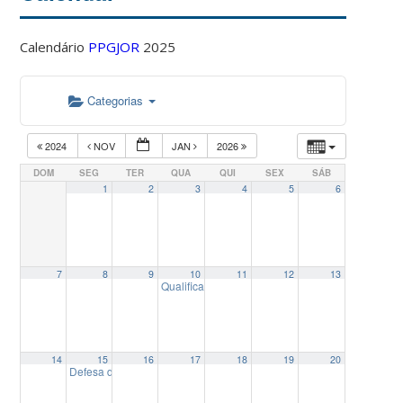
Calendário
PPGJOR
2025
Categorias
2024
NOV
JAN
2026
DOM
SEG
TER
QUA
QUI
SEX
SÁB
1
2
3
4
5
6
7
8
9
10
11
12
13
Qualificação de Dissertação de Mestrado de Edu
14
15
16
17
18
19
20
Defesa de Dissertação de Mestrado de Karla Gabriela Quint
14:00