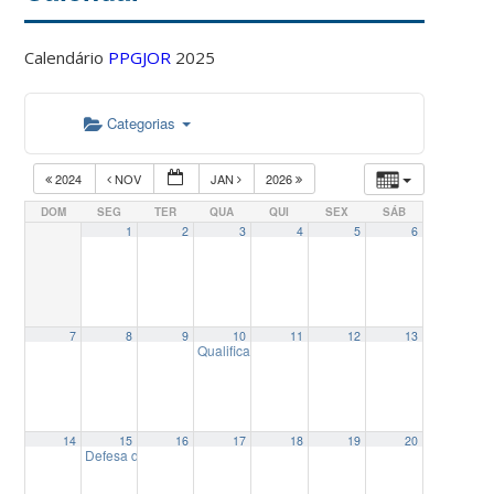
Calendário
PPGJOR
2025
Categorias
2024
NOV
JAN
2026
DOM
SEG
TER
QUA
QUI
SEX
SÁB
1
2
3
4
5
6
7
8
9
10
11
12
13
Qualificação de Dissertação de Mestrado de Edu
14
15
16
17
18
19
20
Defesa de Dissertação de Mestrado de Karla Gabriela Quint
14:00