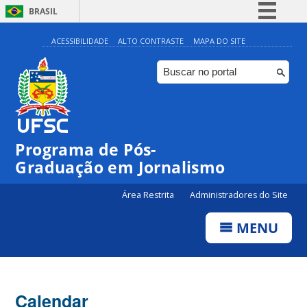
BRASIL
Simplifique!
ACESSIBILIDADE
ALTO CONTRASTE
MAPA DO SITE
Comunica BR
Participe
Acesso à informação
Legislação
Programa de Pós-
Canais
Graduação em Jornalismo
Área Restrita
Administradores do Site
MENU
Calendar