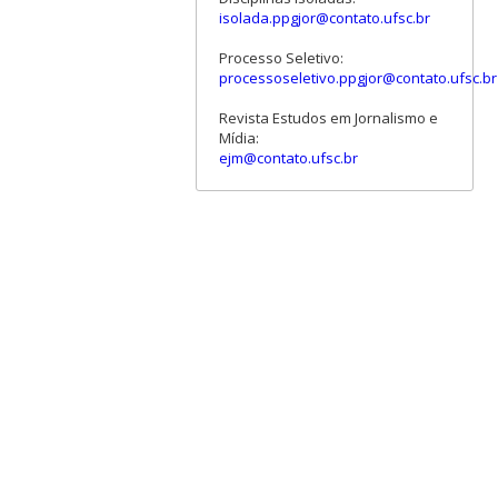
isolada.ppgjor@contato.ufsc.br
Processo Seletivo:
processoseletivo.ppgjor@contato.ufsc.br
Revista Estudos em Jornalismo e
Mídia:
ejm@contato.ufsc.br