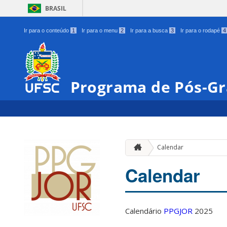
BRASIL
Ir para o conteúdo
1
Ir para o menu
2
Ir para a busca
3
Ir para o rodapé
4
Programa de Pós-Gr
Calendar
Calendar
Calendário
PPGJOR
2025