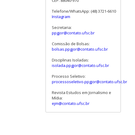
CEP: 88040-970
Telefone/WhatsApp: (48) 3721-6610
Instagram
Secretaria:
ppgjor@contato.ufsc.br
Comissão de Bolsas:
bolsas.ppgjor@contato.ufsc.br
Disciplinas Isoladas:
isolada.ppgjor@contato.ufsc.br
Processo Seletivo:
processoseletivo.ppgjor@contato.ufsc.br
Revista Estudos em Jornalismo e
Mídia:
ejm@contato.ufsc.br