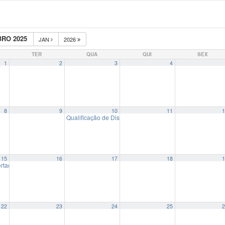
RO 2025
JAN
2026
TER
QUA
QUI
SEX
1
2
3
4
8
9
10
11
1
Qualificação de Dissertação de Mestrado de Eduardo Iar
15
16
17
18
1
rtação de Mestrado de Karla Gabriela Quint
14:00
22
23
24
25
2