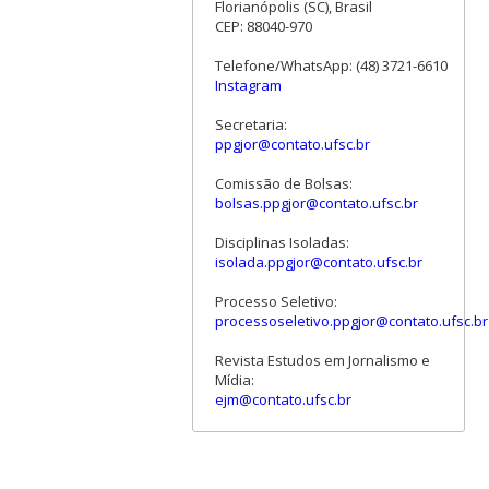
Florianópolis (SC), Brasil
CEP: 88040-970
Telefone/WhatsApp: (48) 3721-6610
Instagram
Secretaria:
ppgjor@contato.ufsc.br
Comissão de Bolsas:
bolsas.ppgjor@contato.ufsc.br
Disciplinas Isoladas:
isolada.ppgjor@contato.ufsc.br
Processo Seletivo:
processoseletivo.ppgjor@contato.ufsc.br
Revista Estudos em Jornalismo e
Mídia:
ejm@contato.ufsc.br