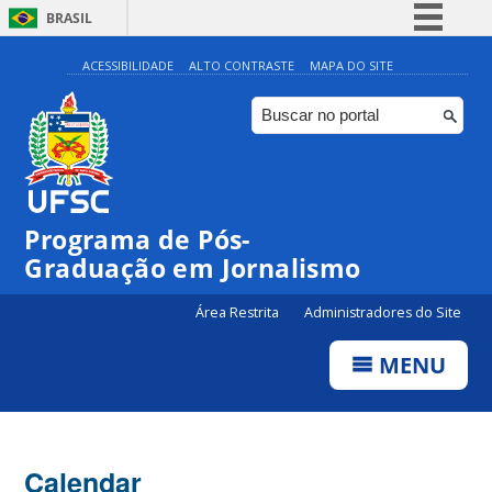
BRASIL
Simplifique!
ACESSIBILIDADE
ALTO CONTRASTE
MAPA DO SITE
Comunica BR
Participe
Acesso à informação
Legislação
Programa de Pós-
Canais
Graduação em Jornalismo
Área Restrita
Administradores do Site
MENU
Calendar