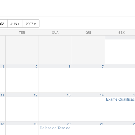
26
JUN
2027
TER
QUA
QUI
SEX
4
5
6
7
11
12
13
14
1
Exame Qualificaç
18
19
20
21
2
Defesa de Tese de Doutorado – Márcio Barbosa Norberto