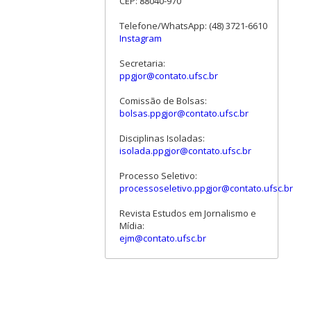
CEP: 88040-970
Telefone/WhatsApp: (48) 3721-6610
Instagram
Secretaria:
ppgjor@contato.ufsc.br
Comissão de Bolsas:
bolsas.ppgjor@contato.ufsc.br
Disciplinas Isoladas:
isolada.ppgjor@contato.ufsc.br
Processo Seletivo:
processoseletivo.ppgjor@contato.ufsc.br
Revista Estudos em Jornalismo e
Mídia:
ejm@contato.ufsc.br