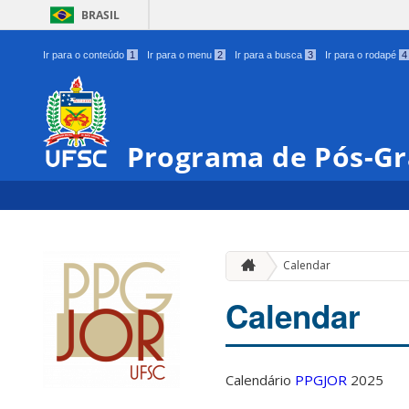
BRASIL
Ir para o conteúdo
1
Ir para o menu
2
Ir para a busca
3
Ir para o rodapé
4
Programa de Pós-Gr
Calendar
Calendar
Calendário
PPGJOR
2025