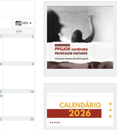
Mês
SÁB
1
2
8
9
5
16
ão Dissertação – Luísa Michels Surdi
14:00
2
23
14:00