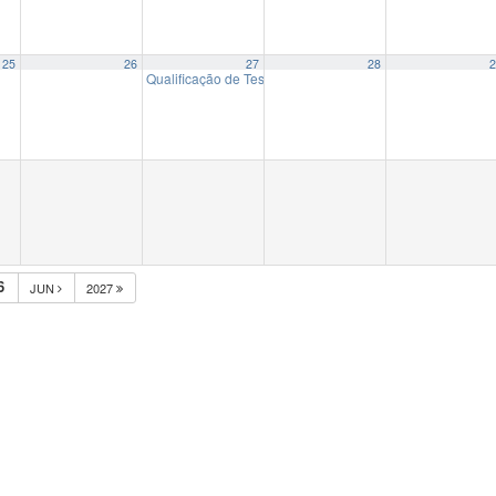
25
26
27
28
2
Qualificação de Tese Gessiela Nascimento da Silva
15:30
6
JUN
2027