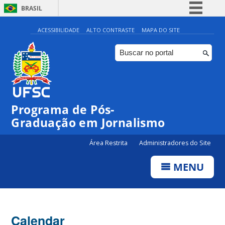
BRASIL
Simplifique!
ACESSIBILIDADE
ALTO CONTRASTE
MAPA DO SITE
Comunica BR
Participe
Acesso à informação
Legislação
Programa de Pós-
Canais
Graduação em Jornalismo
Área Restrita
Administradores do Site
MENU
Calendar