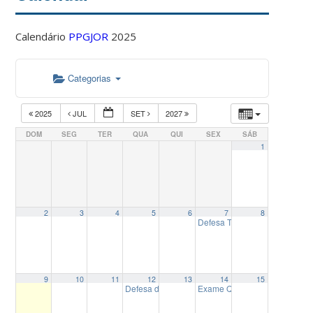
Calendário
PPGJOR
2025
Categorias
2025
JUL
SET
2027
DOM
SEG
TER
QUA
QUI
SEX
SÁB
1
2
3
4
5
6
7
8
Defesa Tese de Doutorado Rap
9
10
11
12
13
14
15
Defesa de Tese de Doutorado Ivone Ananias do
Exame Qualificação de Mestr