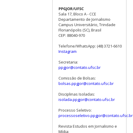
PPGJOR/UFSC
Sala 17, Bloco A - CCE
Departamento de Jornalismo
Campus Universitário, Trindade
Florianópolis (SC), Brasil
CEP: 88040-970
Telefone/WhatsApp: (48) 3721-6610
Instagram
Secretaria:
ppgjor@contato.ufsc.br
Comissão de Bolsas:
bolsas.ppgjor@contato.ufsc.br
Disciplinas Isoladas:
isolada.ppgjor@contato.ufsc.br
Processo Seletivo:
processoseletivo.ppgjor@contato.ufsc.br
Revista Estudos em Jornalismo e
Mídia: