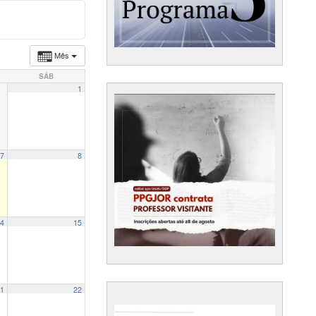
Mês
SÁB
1
7
8
4
15
1
22