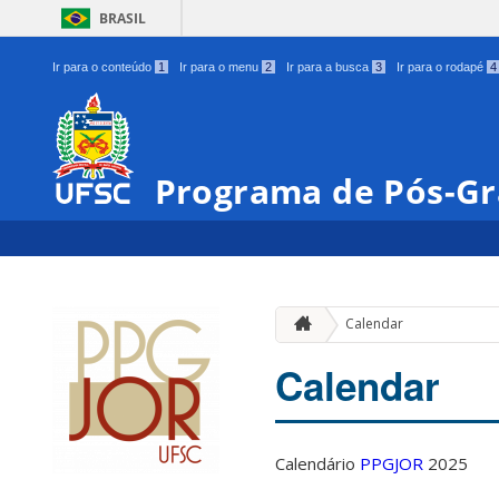
BRASIL
Ir para o conteúdo
1
Ir para o menu
2
Ir para a busca
3
Ir para o rodapé
4
Programa de Pós-Gr
Calendar
Calendar
Calendário
PPGJOR
2025