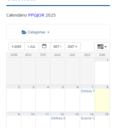
Calendário
PPGJOR
2025
Categorias
2025
JUL
SET
2027
DOM
SEG
TER
QUA
QUI
SEX
SÁB
1
2
3
4
5
6
7
8
Defesa Tese de Doutorado Rap
9
10
11
12
13
14
15
Defesa de Tese de Doutorado Ivone Ananias do
Exame Qualificação de Mestr