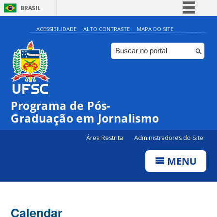
BRASIL
Simplifique!
ACESSIBILIDADE
ALTO CONTRASTE
MAPA DO SITE
Comunica BR
Participe
Acesso à informação
Legislação
Programa de Pós-
Canais
Graduação em Jornalismo
Área Restrita
Administradores do Site
MENU
Calendar