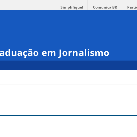
Simplifique!
Comunica BR
Parti
aduação em Jornalismo