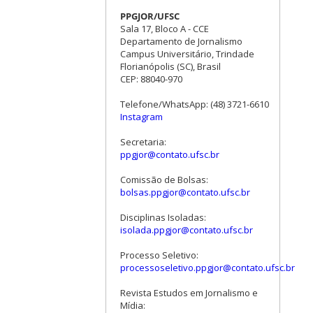
PPGJOR/UFSC
Sala 17, Bloco A - CCE
Departamento de Jornalismo
Campus Universitário, Trindade
Florianópolis (SC), Brasil
CEP: 88040-970
Telefone/WhatsApp: (48) 3721-6610
Instagram
Secretaria:
ppgjor@contato.ufsc.br
Comissão de Bolsas:
bolsas.ppgjor@contato.ufsc.br
Disciplinas Isoladas:
isolada.ppgjor@contato.ufsc.br
Processo Seletivo:
processoseletivo.ppgjor@contato.ufsc.br
Revista Estudos em Jornalismo e
Mídia: