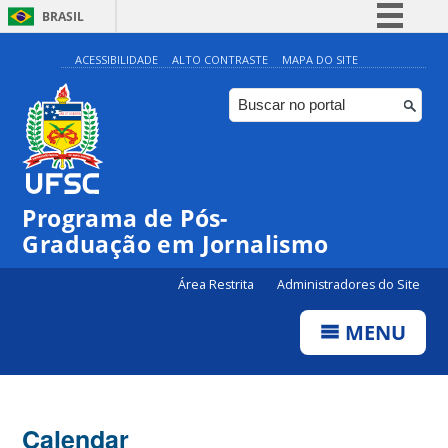
BRASIL
Simplifique!
ACESSIBILIDADE
ALTO CONTRASTE
MAPA DO SITE
Comunica BR
Participe
Acesso à informação
Legislação
00:00
Programa de Pós-
Canais
Graduação em Jornalismo
01:00
Área Restrita
Administradores do Site
02:00
MENU
03:00
Calendar
04:00