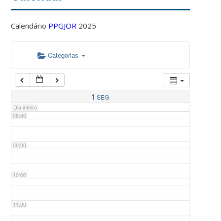
Calendário
PPGJOR
2025
05:00
Categorias
06:00
07:00
1
SEG
Dia inteiro
08:00
09:00
10:00
11:00