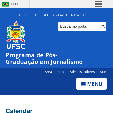
BRASIL
Simplifique!
ACESSIBILIDADE
ALTO CONTRASTE
MAPA DO SITE
Comunica BR
Participe
Acesso à informação
Legislação
00:00
Programa de Pós-
Canais
Graduação em Jornalismo
01:00
Área Restrita
Administradores do Site
02:00
MENU
03:00
Calendar
04:00