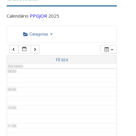
Calendário
PPGJOR
2025
05:00
Categorias
06:00
07:00
10
SEX
Dia inteiro
08:00
09:00
10:00
11:00